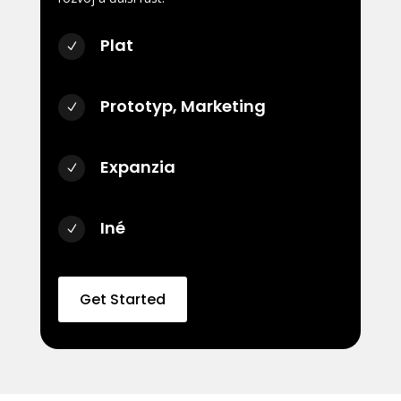
Plat
N
Prototyp, Marketing
N
Expanzia
N
Iné
N
Get Started