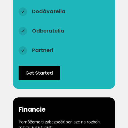
Dodávatelia
N
Odberatelia
N
Partneri
N
Get Started
Financie
Pomôžeme ti zabezpečiť peniaze na rozbeh,
rozvoj a ďalší rast.