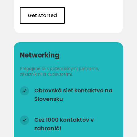
Get started
Networking
Prepojíme ťa s potenciálnymi partnermi,
zákazníkmi či dodávateľmi.
Obrovská sieť kontaktvo na
N
Slovensku
Cez 1000 kontaktov v
N
zahraničí