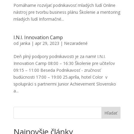
Pomáhame rozvíjať podnikavosť mladých ľudí Online
nástroj pre tvorbu business plánu Školenie a mentoring
mladých ľudí Informačné...
I.N.I. Innovation Camp
od
janka
|
apr 29, 2023
|
Nezaradené
Deň plný podpory podnikavosti je za nami! I.N.I.
Innovation Camp 08:00 – 16:30 Školenie pre učiteľov
09:15 – 11:00 Beseda Podnikavosť - zručnosť
budúcnosti 17:00 – 19:00 25.apríla, hotel Color v
spolupráci s partnermi Junior Achievement Slovensko
a...
Hľadať
Najnovšie články