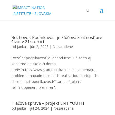
Rozhovor: Podnikavosť je kľúčová zručnosť pre
život v 21.storočí
od
janka
|
jún 2, 2025
|
Nezaradené
Rozvíjať podnikavosť je jednoduché. Dá sa to aj
zadarmo na škole či doma.
href="https://www.startitup.sk/mladi-ludia-nemaju-
problem-s-napadmi-ale-s-ich-realizaciou-startup-ich-
chce-naucit-podnikavosti/" target="_blank"
rel="noopener noreferrer"...
Tlačová správa – projekt ENT YOUTH
od
janka
|
júl 24, 2024
|
Nezaradené